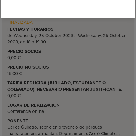
INFORMACIÓN DE INTERÉS
CONFERENCIA ONLINE
FINALIZADA
FECHAS Y HORARIOS
de Wednesday, 25 October 2023 a Wednesday, 25 October
2023, de 18 a 19.30.
PRECIO SOCIOS
0,00 €
PRECIO NO SOCIOS
15,00 €
TARIFA REDUCIDA (JUBILADO, ESTUDIANTE O
COLEGIADO). NECESARIO PRESENTAR JUSTIFICANTE.
0,00 €
LUGAR DE REALIZACIÓN
Conferència online
PONENTE
Carles Guirado. Tècnic en prevenció de pèrdues i
malbaratament alimentari. Departament d’Acció Climàtica,