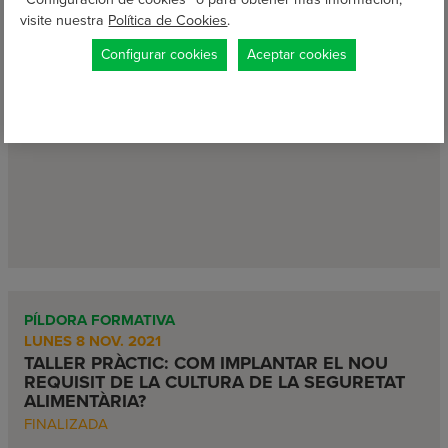
visite nuestra
Política de Cookies
.
CONFERENCIA ONLINE
Configurar cookies
Aceptar cookies
MIÉRCOLES 2 FEB. 2022
CONFERÈNCIA ONLINE: CERTIFICAT DE
BENESTAR ANIMAL IRTA WELFARE QUALITY
FINALIZADA
PÍLDORA FORMATIVA
LUNES 8 NOV. 2021
TALLER PRÀCTIC: COM IMPLANTAR EL NOU
REQUISIT DE LA CULTURA DE LA SEGURETAT
ALIMENTÀRIA?
FINALIZADA