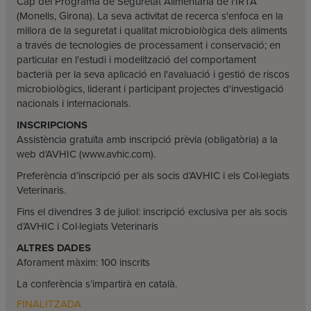
Cap del Programa de Seguretat Alimentària de l'IRTA
(Monells, Girona). La seva activitat de recerca s'enfoca en la
millora de la seguretat i qualitat microbiològica dels aliments
a través de tecnologies de processament i conservació; en
particular en l'estudi i modelització del comportament
bacterià per la seva aplicació en l'avaluació i gestió de riscos
microbiològics, liderant i participant projectes d'investigació
nacionals i internacionals.
INSCRIPCIONS
Assistència gratuïta amb inscripció prèvia (obligatòria) a la
web d'AVHIC (www.avhic.com).
Preferència d’inscripció per als socis d’AVHIC i els Col·legiats
Veterinaris.
Fins el divendres 3 de juliol: inscripció exclusiva per als socis
d’AVHIC i Col·legiats Veterinaris
ALTRES DADES
Aforament màxim: 100 inscrits
La conferència s’impartirà en català.
FINALITZADA