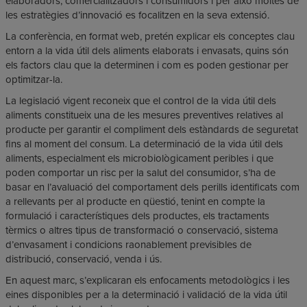
elaboradors, comercialitzadors i consumidors i per això moltes de
les estratègies d’innovació es focalitzen en la seva extensió.
La conferència, en format web, pretén explicar els conceptes clau
entorn a la vida útil dels aliments elaborats i envasats, quins són
els factors clau que la determinen i com es poden gestionar per
optimitzar-la.
La legislació vigent reconeix que el control de la vida útil dels
aliments constitueix una de les mesures preventives relatives al
producte per garantir el compliment dels estàndards de seguretat
fins al moment del consum. La determinació de la vida útil dels
aliments, especialment els microbiològicament peribles i que
poden comportar un risc per la salut del consumidor, s’ha de
basar en l’avaluació del comportament dels perills identificats com
a rellevants per al producte en qüestió, tenint en compte la
formulació i característiques dels productes, els tractaments
tèrmics o altres tipus de transformació o conservació, sistema
d’envasament i condicions raonablement previsibles de
distribució, conservació, venda i ús.
En aquest marc, s’explicaran els enfocaments metodològics i les
eines disponibles per a la determinació i validació de la vida útil