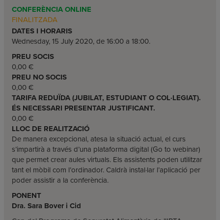
CONFERÈNCIA ONLINE
FINALITZADA
DATES I HORARIS
Wednesday, 15 July 2020, de 16:00 a 18:00.
PREU SOCIS
0,00 €
PREU NO SOCIS
0,00 €
TARIFA REDUÏDA (JUBILAT, ESTUDIANT O COL·LEGIAT).
ÉS NECESSARI PRESENTAR JUSTIFICANT.
0,00 €
LLOC DE REALITZACIÓ
De manera excepcional, atesa la situació actual, el curs
s’impartirà a través d’una plataforma digital (Go to webinar)
que permet crear aules virtuals. Els assistents poden utilitzar
tant el mòbil com l’ordinador. Caldrà instal·lar l’aplicació per
poder assistir a la conferència.
PONENT
Dra. Sara Bover i Cid