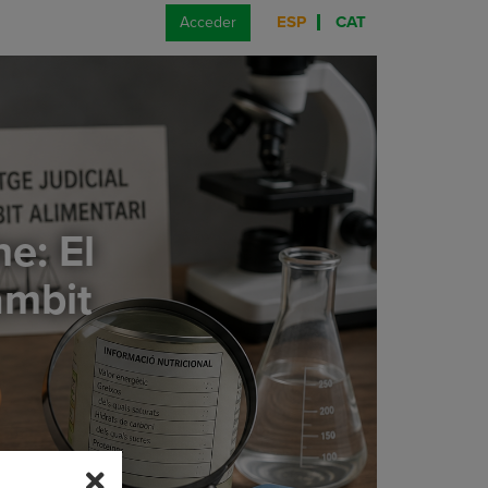
ESP
CAT
Acceder
e: El
'àmbit